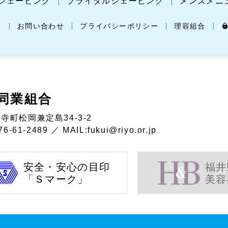
シェービング
ブライダルシェービング
メンズメニ
問
お問い合わせ
プライバシーポリシー
理容組合
同業組合
寺町松岡兼定島34-3-2
6-61-2489 ／ MAIL:
fukui@riyo.or.jp
安全・安心の目印
福井
「Ｓマーク」
美容