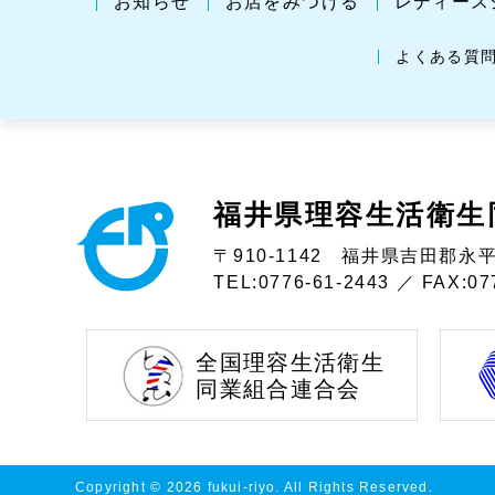
お知らせ
お店をみつける
レディース
よくある質
福井県理容生活衛生
〒910-1142 福井県吉田郡永平
TEL:
0776-61-2443
／ FAX:077
全国理容生活衛生
同業組合連合会
Copyright ©
2026 fukui-riyo. All Rights Reserved.