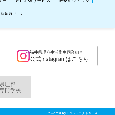
ュー
送迎出張サービス
医療用ウィッグ
組合員ページ
福井県理容生活衛生同業組合
公式Instagramはこちら
県理容
専門学校
Powered by
CMSファクトリー4